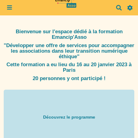
R
e
c
h
e
Bienvenue sur l'espace dédié à la formation
r
Emancip'Asso
c
"Développer une offre de services pour accompagner
h
les associations dans leur transition numérique
e
éthique"
r
Cette formation a eu lieu du 16 au 20 janvier 2023 à
Paris
20 personnes y ont participé !
Découvrez le programme